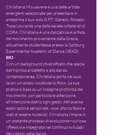
Christiana Mousavere è una delle artiste 
emergenti selezionate per presentare in 
anteprima il suo solo 
G.P.T. (Genesis. Paradox. 
Trace.)
 durante una delle serate collaterali di 
CORA. Christiana è una danzatrice e artista 
del movimento proveniente dalla Grecia, 
attualmente studentessa presso la Salzburg 
Experimental Academy of Dance (SEAD).
BIO
Con un background diversificato che spazia 
dall’hip hop al balletto e alla danza 
contemporanea, Christiana porta nei suoi 
lavori un ampio vocabolario fisico. La sua 
pratica si basa su un’indagine profonda del 
movimento, con particolare attenzione 
all’intenzione dietro ogni gesto. Attraverso 
esplorazione sensoriale, voce, sforzo fisico e 
stati di essere mutevoli, Christiana rimane in 
un costante processo di evoluzione—curiosa, 
riflessiva e impegnata nel continuo sviluppo 
del viaggio nella danza.