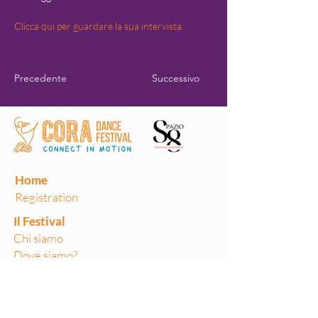
Clicca qui per guardare la sua intervista.
Precedente
Successivo
Home
Registration
Il Festival
Chi siamo
Dove siamo?
Edizioni passate
Volontari
Teaching Labs