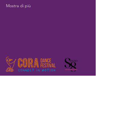
Mostra di più
Home
Registration
Il Festival
Chi siamo
Dove siamo?
Edizioni passate
Volontari