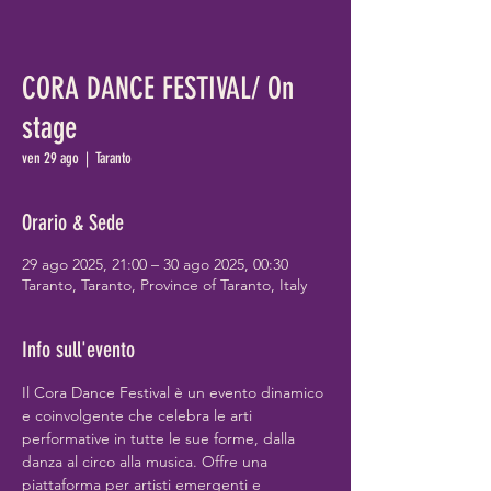
CORA DANCE FESTIVAL/ On
stage
ven 29 ago
  |  
Taranto
Orario & Sede
29 ago 2025, 21:00 – 30 ago 2025, 00:30
Taranto, Taranto, Province of Taranto, Italy
Info sull'evento
Il Cora Dance Festival è un evento dinamico 
e coinvolgente che celebra le arti 
performative in tutte le sue forme, dalla 
danza al circo alla musica. Offre una 
piattaforma per artisti emergenti e 