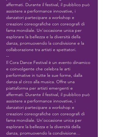
affermati. Durante il festival, il pubblico può 
assistere a performance innovative, i 
danzatori partecipare a workshop e 
creazioni coreografiche con coreografi di 
fama mondiale. Un’occasione unica per 
esplorare la bellezza e la diversità della 
danza, promuovendo la condivisione e la 
collaborazione tra artisti e spettatori.
--
Il Cora Dance Festival è un evento dinamico 
e coinvolgente che celebra le arti 
performative in tutte le sue forme, dalla 
danza al circo alla musica. Offre una 
piattaforma per artisti emergenti e 
affermati. Durante il festival, il pubblico può 
assistere a performance innovative, i 
danzatori partecipare a workshop e 
creazioni coreografiche con coreografi di 
fama mondiale. Un’occasione unica per 
esplorare la bellezza e la diversità della 
danza, promuovendo la condivisione…