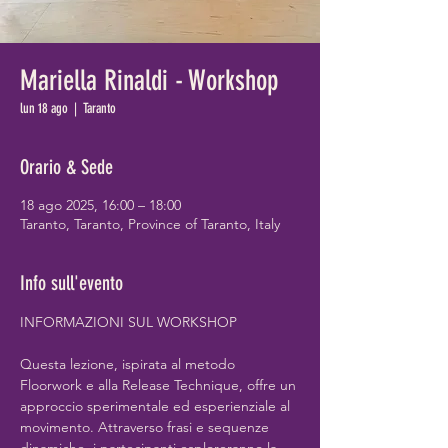
Mariella Rinaldi - Workshop
lun 18 ago
  |  
Taranto
Orario & Sede
18 ago 2025, 16:00 – 18:00
Taranto, Taranto, Province of Taranto, Italy
Info sull'evento
INFORMAZIONI SUL WORKSHOP
Questa lezione, ispirata al metodo 
Floorwork e alla Release Technique, offre un 
approccio sperimentale ed esperienziale al 
movimento. Attraverso frasi e sequenze 