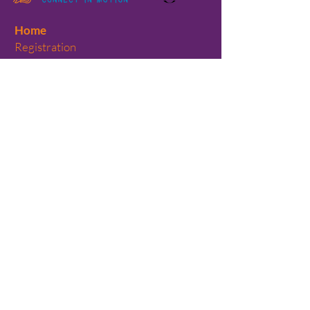
Home
Registration
Il Festival
Chi siamo
Dove siamo?
Edizioni passate
Volontari
Teaching Labs
Performances
On Stage
Artist in focus
Spazio 8
Il collettivo
All-Year
Calendario