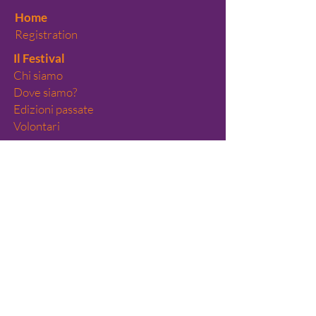
Home
Registration
Il Festival
Chi siamo
Dove siamo?
Edizioni passate
Volontari
Teaching Labs
Performances
On Stage
Artist in focus
Spazio 8
Il collettivo
All-Year
Calendario