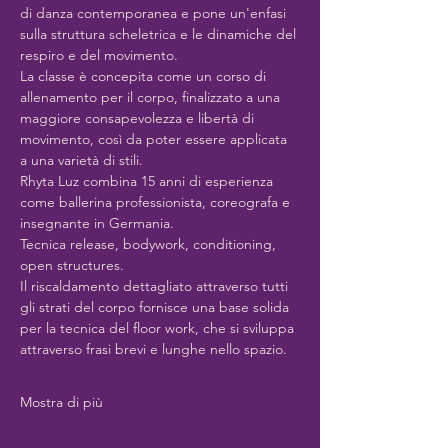
di danza contemporanea e pone un'enfasi 
sulla struttura scheletrica e le dinamiche del 
respiro e del movimento.
La classe è concepita come un corso di 
allenamento per il corpo, finalizzato a una 
maggiore consapevolezza e libertà di 
movimento, così da poter essere applicata 
a una varietà di stili.
Rhyta Luz combina 15 anni di esperienza 
come ballerina professionista, coreografa e 
insegnante in Germania.
Tecnica release, bodywork, conditioning, 
open structures.
Il riscaldamento dettagliato attraverso tutti 
gli strati del corpo fornisce una base solida 
per la tecnica del floor work, che si sviluppa 
attraverso frasi brevi e lunghe nello spazio.
Mostra di più