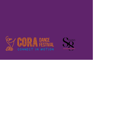
Home
Registration
Il Festival
Chi siamo
Dove siamo?
Edizioni passate
Volontari
Teaching Labs
Performances