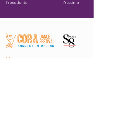
Precedente
Prossimo
Home
Registration
Il Festival
Chi siamo
Dove siamo?
Edizioni passate
Volontari
Teaching Labs
Performances