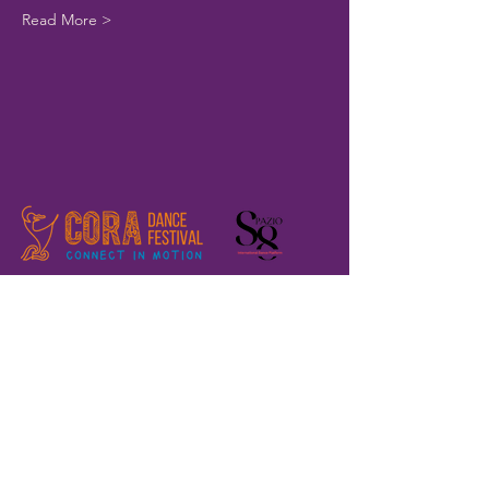
Read More >
Home
Registration
The Festival
About us
Where are we?
Previous editions
Volunteers