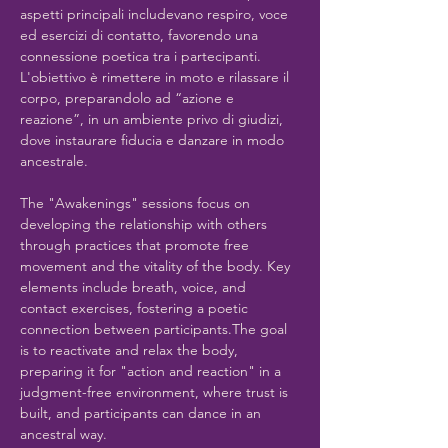
aspetti principali includevano respiro, voce 
ed esercizi di contatto, favorendo una 
connessione poetica tra i partecipanti. 
L'obiettivo è rimettere in moto e rilassare il 
corpo, preparandolo ad “azione e 
reazione”, in un ambiente privo di giudizi, 
dove instaurare fiducia e danzare in modo 
ancestrale.
The "Awakenings" sessions focus on 
developing the relationship with others 
through practices that promote free 
movement and the vitality of the body. Key 
elements include breath, voice, and 
contact exercises, fostering a poetic 
connection between participants.The goal 
is to reactivate and relax the body, 
preparing it for "action and reaction" in a 
judgment-free environment, where trust is 
built, and participants can dance in an 
ancestral way.