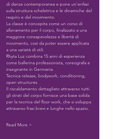
di danza contemporanea e pone un'enfasi 
sulla struttura scheletrica e le dinamiche del 
respiro e del movimento.
La classe è concepita come un corso di 
allenamento per il corpo, finalizzato a una 
maggiore consapevolezza e libertà di 
movimento, così da poter essere applicata 
a una varietà di stili.
Rhyta Luz combina 15 anni di esperienza 
come ballerina professionista, coreografa e 
insegnante in Germania.
Tecnica release, bodywork, conditioning, 
open structures.
Il riscaldamento dettagliato attraverso tutti 
gli strati del corpo fornisce una base solida 
per la tecnica del floor work, che si sviluppa 
attraverso frasi brevi e lunghe nello spazio.
Read More >