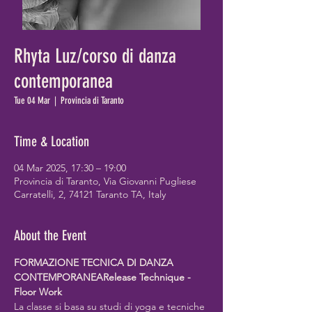
Rhyta Luz/corso di danza
contemporanea
Tue 04 Mar
  |  
Provincia di Taranto
Time & Location
04 Mar 2025, 17:30 – 19:00
Provincia di Taranto, Via Giovanni Pugliese
Carratelli, 2, 74121 Taranto TA, Italy
About the Event
FORMAZIONE TECNICA DI DANZA 
CONTEMPORANEARelease Technique - 
Floor Work
La classe si basa su studi di yoga e tecniche 