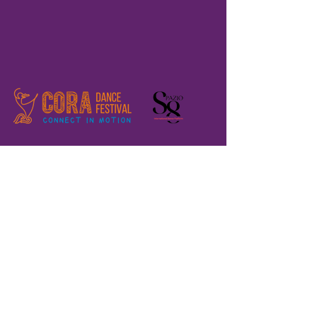
Home
Registration
The Festival
About us
Where are we?
Previous editions
Volunteers
Teaching Labs
Performances