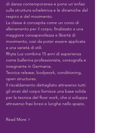
di danza contemporanea e pone un'enfasi 
sulla struttura scheletrica e le dinamiche del 
respiro e del movimento.
La classe è concepita come un corso di 
allenamento per il corpo, finalizzato a una 
maggiore consapevolezza e libertà di 
movimento, così da poter essere applicata 
a una varietà di stili.
Rhyta Luz combina 15 anni di esperienza 
come ballerina professionista, coreografa e 
insegnante in Germania.
Tecnica release, bodywork, conditioning, 
open structures.
Il riscaldamento dettagliato attraverso tutti 
gli strati del corpo fornisce una base solida 
per la tecnica del floor work, che si sviluppa 
attraverso frasi brevi e lunghe nello spazio.
Read More >