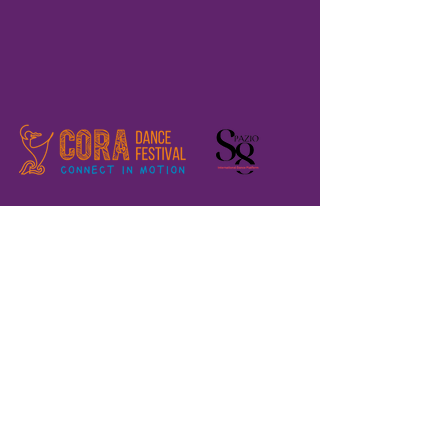
Home
Registration
The Festival
About us
Where are we?
Previous editions
Volunteers
Teaching Labs
Performances