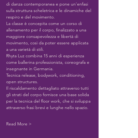
di danza contemporanea e pone un'enfasi 
sulla struttura scheletrica e le dinamiche del 
respiro e del movimento.
La classe è concepita come un corso di 
allenamento per il corpo, finalizzato a una 
maggiore consapevolezza e libertà di 
movimento, così da poter essere applicata 
a una varietà di stili.
Rhyta Luz combina 15 anni di esperienza 
come ballerina professionista, coreografa e 
insegnante in Germania.
Tecnica release, bodywork, conditioning, 
open structures.
Il riscaldamento dettagliato attraverso tutti 
gli strati del corpo fornisce una base solida 
per la tecnica del floor work, che si sviluppa 
attraverso frasi brevi e lunghe nello spazio.
Read More >