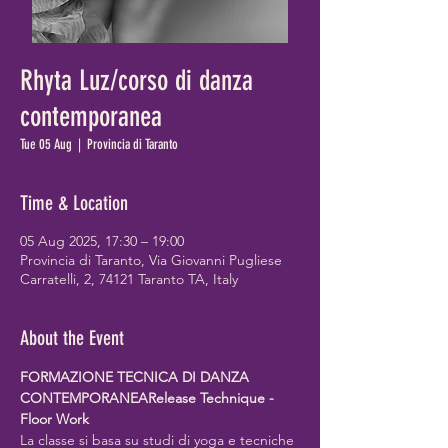
Rhyta Luz/corso di danza
contemporanea
Tue 05 Aug
  |  
Provincia di Taranto
Time & Location
05 Aug 2025, 17:30 – 19:00
Provincia di Taranto, Via Giovanni Pugliese
Carratelli, 2, 74121 Taranto TA, Italy
About the Event
FORMAZIONE TECNICA DI DANZA 
CONTEMPORANEARelease Technique - 
Floor Work
La classe si basa su studi di yoga e tecniche 